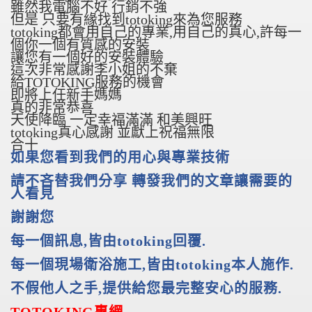
雖然我電腦不好 行銷不強
但是 只要有緣找到totoking來為您服務
totoking都會用自己的專業,用自己的真心,許每一
個你一個有質感的安裝
讓您有一個好的安裝體驗
這次非常感謝李小姐的不棄
給TOTOKING服務的機會
即將上任新手媽媽
真的非常恭喜
天使降臨 一定幸福滿滿 和美興旺
totoking真心感謝 並獻上祝福無限
合十
如果您看到我們的用心與專業技術
請不吝替我們分享 轉發我們的文章讓需要的
人看見
謝謝您
每一個訊息
,
皆由
totoking
回覆
.
每一個現場衛浴施工
,
皆由
totoking
本人施作
.
不假他人之手
,
提供給您最完整安心的服務
.