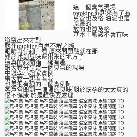
這一個臭氣現場
totoking拆起來看了看
糞管也及格 油泥也是
原廠的
放的也算及格
基本上應該不會有味
道竄出來才對
就在totoking百思不解之際
眼睛再仔細一看 原來問題點就在那
終於找到臭味竄出來的地方了
這真的跟開箱一樣有趣
跟大家分享這一個臭氣的現場
中壢李小姐家實例
帶大家一起看看喔
也是很有趣的一個實例阿......
客戶常聞到一陣陣的臭味 對於懷孕的太太真的
很不健康 於是趕快要處理