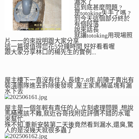
漏水了
這到底甚麼問題 ?
是totoking失手了嗎 ?
到今天這個部分終於
有個段落
說來話長
就讓totoking用現場照
片一一的來說明跟大家分享
這一篇很值得您花5分鐘時間 好好看看喔
跟大家分享林口的楊先生的實例...
屋主樓下一直沒有住人 長達7-8年,前陣子賣出有
裝潢團隊進去拆除後發現 ,屋主家馬桶區塊有漏
水下去
屋主是一個年輕有責任的人,立刻處理問題 ,想說
馬桶應該不難,就近谷哥找附近評價不錯的水電
來幫忙,
殊不知,重新安裝第二天後竟然看到漏水,還臭,驚
人的是沒幾天就很多蟲了