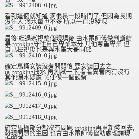
看到這個就知道 滴很長一段時間了,但因為長期
沒住人 滴水量也不多 所以一直沒發現
最後 經過巡視整個現場後 由水電師傅做判斷結
果.totoking守住自己專業本分,其他尊重專業.但
自己檢視後也是與水電大哥同感
確定馬桶安裝沒有問題後 要安裝回去之
前 totoking放水 再測試一下 看看糞管內有沒有
其他漏水疑慮 順便做一個觀察
確定馬桶部分都沒有問題 totoking再重新裝回去,
發現問題的主因 也會由水電師傅協助處理讓現