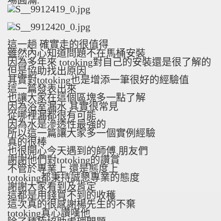
場圓滿.
這一趟 確實走的很值得
雖然內心知道問題不在馬桶安裝
因為多年來 totoking對自己的安裝還是很了解的
但是協助找出原因
其實對totoking也是增添一筆很好的經驗值
這一篇發表出來
也讓大家在這個區塊多一點了解
因為浴室漏水 其實很常見
從哪裡漏都很有可能
因為水是滲透性最強的
所以這一篇讓大家多一個實例經驗
真的很棒
也很開心今天遇到的師傅.朋友們
謝謝他們對totoking的讚賞
不管於專業上 還是態度上
totoking都秉持誠懇專業的態度
謝謝大家看到及肯定
這都是用錢買不到的收穫
這次真的很感謝楊先生的不棄
totoking真心讚嘆他