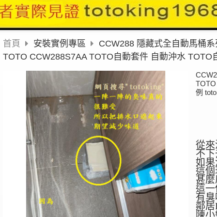
首頁
安裝實例專區
CCW288 隱藏式全自動馬桶
TOTO CCW288S7AA TOTO自動套件 自動沖水 TOTO
CCW2
TOT
例 toto
從來
不下
如果
這個
甚麼
這一
有臭
鄰居
陳小