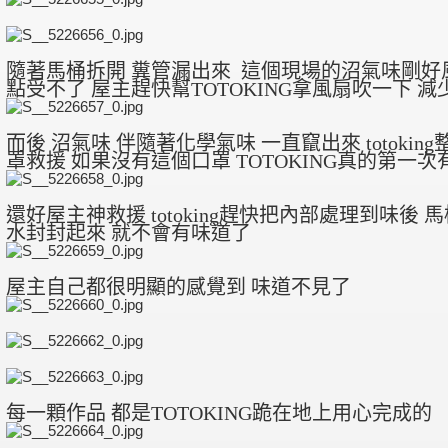
隨著馬桶拆開 糞管漏出來 這個現場的沼氣味剛好風向
點受不了 屋主趕快幫TOTOKING拿風扇吹一下 減
而後 沼氣味 伴隨著化學氣味 一直竄出來 totoki
罩救援 如果沒有這個口罩 TOTOKING真的第一
還好屋主神救援 totoking趕快把內部處理到味後 
水封封起來 就不會有味道了
屋主自己都很明顯的感覺到 味道不見了
每一顆作品 都是TOTOKING跪在地上用心完成的