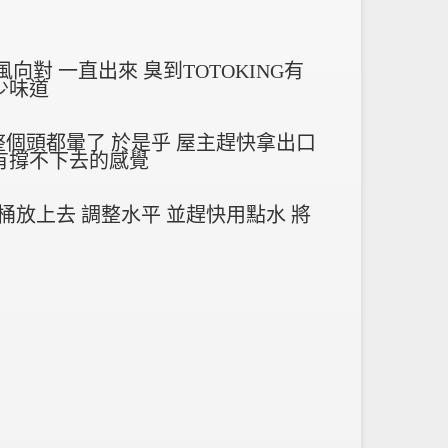
對 一直出來 臭到TOTOKING有
少味道
ng整個頭都暈了 於是乎 屋主趕快拿出口
次有撐不下去的感覺
馬桶放上去 調整水平 並趕快用點水 將