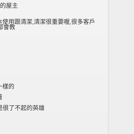
愛的屋主
本使用跟清潔,清潔很重要喔,很多客戶
的都會教
一樣的
著
都是很了不起的英雄