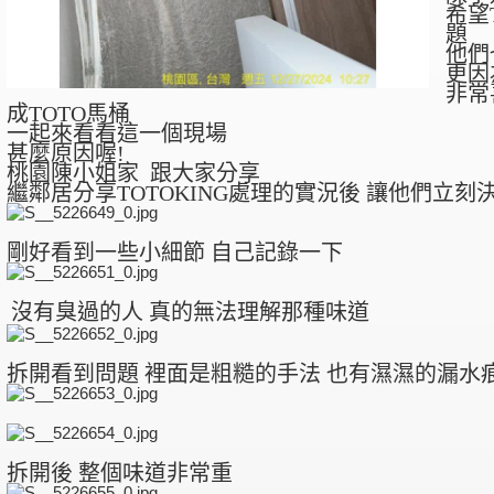
希望
題
他們
更因
非常
成TOTO馬桶
一起來看看這一個現場
甚麼原因喔!
桃園陳小姐家 跟大家分享
繼鄰居分享TOTOKING處理的實況後 讓他們立刻決
剛好看到一些小細節 自己記錄一下
沒有臭過的人 真的無法理解那種味道
拆開看到問題 裡面是粗糙的手法 也有濕濕的漏水
拆開後 整個味道非常重