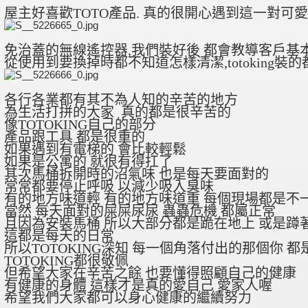
屋主好喜歡TOTO產品. 真的很開心遇到這一對可
免治蓋的無線遙控器,我們裝好後 都會教導客戶基
從使用到要換掉時都不知道怎樣清潔,totoking裝
各行各業都有其不為人知的辛苦的地方
為生活打拼的大家 真的都是很辛苦的
像TOTOKING自己的部分
產品跟工具 都是很重的
如果遇到有電梯的 會比較輕鬆
如果是公寓的 就很有得扛了
其次馬桶拆開時的沼氣味 也是每天要面對的
常常都要停止呼吸 以減少吸入臭味
有的地方味道輕 有的地方味道重 每個現場都是不
當然 每天面對的屎屎尿尿 蟲蟲危機 都屬正常
且因為安裝馬桶 所以大部分都是跪在地上 或是蹲
這都是每天的日常
所以TOTOKING深知 每一個角落付出的那個你 
TOTOKING都很敬佩
但希望大家在辛苦之餘 也要懂得照顧自己的健康
有健康的身體 這樣才是真的愛自己 愛家人喔
希望我們大家都可以身心健康的繼續努力