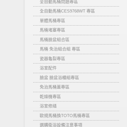
全自動馬桶問題專區
全自動馬桶CES9768WT 專區
單體馬桶專區
馬桶堵塞專區
馬桶臉盆組合區
馬桶 免治組合組 專區
瓷器龜裂專區
浴室配件
臉盆 臉盆浴櫃組專區
免治馬桶蓋專區
乾燥機專區
浴室修繕
歐規馬桶換TOTO馬桶專區
選購衛浴設備注意事項