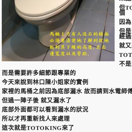
但T
個
因為
但是
經過
就又
TO
不是
而是需要許多細節跟專業的
今天來說到林口陳小姐家的實例
家裡的馬桶之前因為底部漏水 故而請到水電師
但過一陣子後 就又漏水了
底部外面都可以看到漏水的狀況
所以才再重新找人來處理
這次就是TOTOKING來了