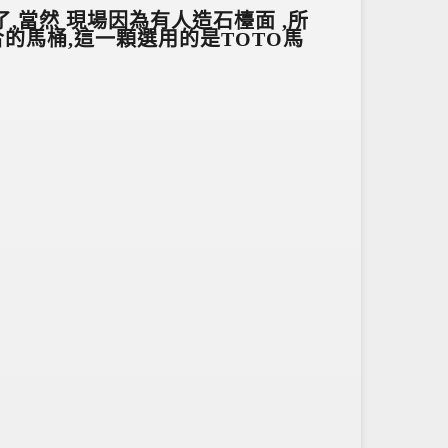
了,當然 現場因為有人造石檯面 ,所
的馬桶,這一顆選用的是TOTO馬