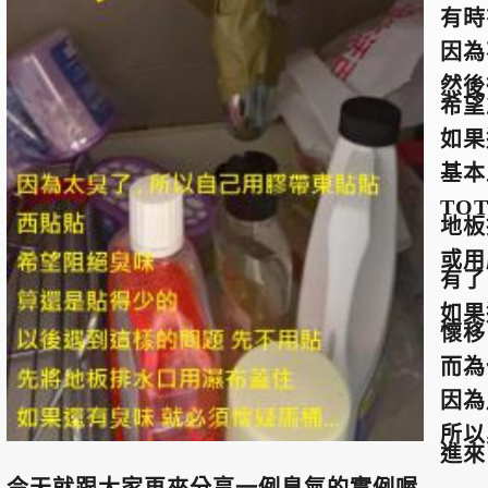
有時
因為
然後
希望
如果
基本
TO
地板
或用
有了
如果
懷移
而為
因為
所以
進來
今天就跟大家再來分享一例臭氣的實例喔