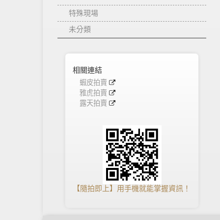
特殊現場
未分類
相關連結
蝦皮拍賣
雅虎拍賣
露天拍賣
【隨拍即上】用手機就能掌握資訊！