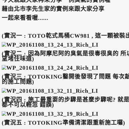
藉由北市李先生家的實例來跟大家分享
一起來看看喔......
(
實況一 : TOTO乾式馬桶CW981 , 這一顆被
(
實況二 : 因為阿摩尼阿的臭氣是很毒很臭的 
望堵住味道)
(
實況三 : TOTOKING鑿開後發現了問題 每
的施工問題)
(
實況四 : 施工最重要的步驟是甚麼步驟呢? 就是
都不可以輕忽 錯誤)
(
實況五 : TOTOKING準備清潔跟重新施工囉)