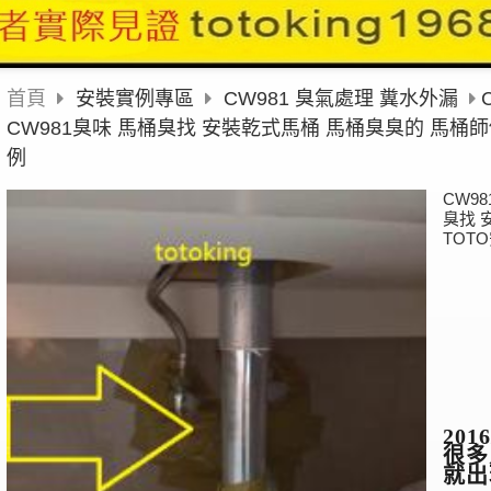
首頁
安裝實例專區
CW981 臭氣處理 糞水外漏
CW981臭味 馬桶臭找 安裝乾式馬桶 馬桶臭臭的 馬桶師
例
CW9
臭找 
TOT
2016
很多
就出