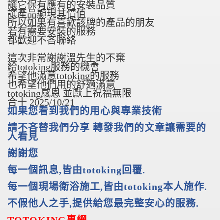
讓它保有應有的安裝品質
讓產品顯現其價值
所以如果有喜歡該牌的產品的朋友
若有需要安裝的服務
都歡迎不吝聯絡
這次非常謝謝溫先生的不棄
給totoking服務的機會
希望他滿意totoking的服務
也希望他們用的舒適滿意
totoking感恩 並獻上祝福無限
合十 2025/10/21
如果您看到我們的用心與專業技術
請不吝替我們分享 轉發我們的文章讓需要的
人看見
謝謝您
每一個訊息
,
皆由
totoking
回覆
.
每一個現場衛浴施工
,
皆由
totoking
本人施作
.
不假他人之手
,
提供給您最完整安心的服務
.