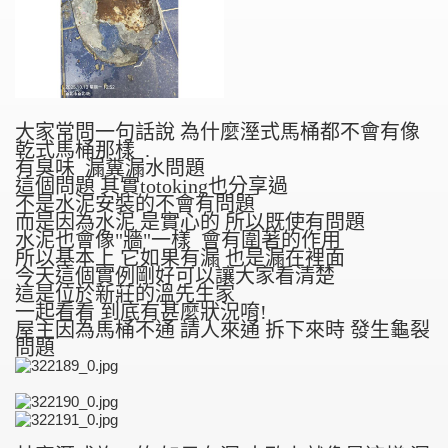
大家常問一句話說 為什麼溼式馬桶都不會有像
乾式馬桶那樣 .
有臭味 漏糞漏水問題
這個問題 其實totoking也分享過
不是水泥安裝的不會有問題
而是因為水泥 是實心的 所以既使有問題
水泥也會像"牆"一樣 會有圍著的作用
所以基本上 它如果有漏 也是漏在裡面
今天這個實例剛好可以讓大家看清楚
這是位於新莊的溫先生家
一起看看 到底有甚麼狀況唷!
屋主因為馬桶不通 請人來通 拆下來時 發生龜裂
問題