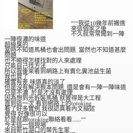
"""我從10幾年前搬進
來這個家之後
不久就常常聞到一陣
一陣很濃的味道
超級臭的
當時不知道馬桶也會出問題 當然也不知道甚麼
問題
也不曉得怎樣找對的人來處理
只能自己找方法
所以我後來看到網路上有賣化糞池益生菌
我也買了
確實有差 味道真的淡了
但是沒有解決根本問題 還是會有一陣一陣味道
只是不濃 於是才沒有處理
因為想到光拆裝馬桶 就覺得是大工程
直到這一次 看到網路上的totoking
看了好多實例 我很認真看內文描述
覺得 好像很可以
於是就跟totoking聯絡看看......""
今天這一個現場
來自新竹湖口的葉先生家