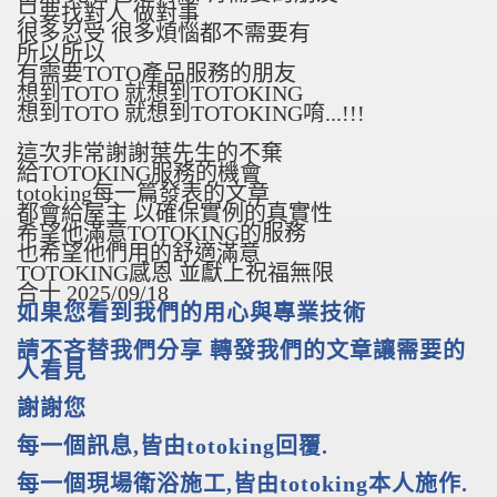
只要找對人 做對事
很多忍受 很多煩惱都不需要有
所以所以
有需要TOTO產品服務的朋友
想到TOTO 就想到TOTOKING
想到TOTO 就想到TOTOKING唷...!!!
這次非常謝謝葉先生的不棄
給TOTOKING服務的機會
totoking每一篇發表的文章
都會給屋主 以確保實例的真實性
希望他滿意TOTOKING的服務
也希望他們用的舒適滿意
TOTOKING感恩 並獻上祝福無限
合十 2025/09/18
如果您看到我們的用心與專業技術
請不吝替我們分享 轉發我們的文章讓需要的
人看見
謝謝您
每一個訊息
,
皆由
totoking
回覆
.
每一個現場衛浴施工
,
皆由
totoking
本人施作
.