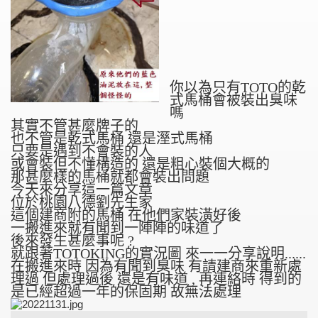
你以為只有TOTO的乾
式馬桶會被裝出臭味
嗎
其實不管甚麼牌子的
也不管是乾式馬桶 還是溼式馬桶
只要是遇到不會裝的人
或會裝但不懂構造的 還是粗心裝個大概的
那甚麼樣的馬桶就都會裝出問題
今天來分享這一篇文章
位於桃園八德劉先生家
這個建商附的馬桶 在他們家裝潢好後
一搬進來就有聞到一陣陣的味道了
後來發生甚麼事呢 ?
就跟著TOTOKING的實況圖 來一一分享說明......
在搬進來時 因為有聞到臭味 有請建商來重新處
理過 但處理過後 還是有味道 , 再連絡時 得到的
是已經超過一年的保固期 故無法處理