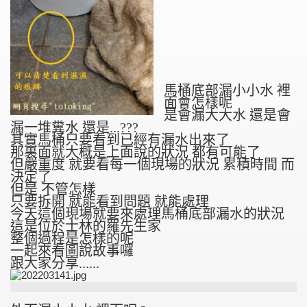
馬桶底部漏小小水 裡
面會怎樣呢
是會漏大大水 還是會
漏一堆糞水 還是...???
其實馬桶只要看到已經有漏水出來了
那裏面就大概是上面說的狀況 都有可能了
但嚴重度 就要看每一個現場的狀況 累積時間 而
決定了
但是 不管怎樣
只要拆開 就能看到問題 就能處理
今天這個現場就要來處理馬桶底部漏水的狀況
這是位於士林的羅先生家
整個過程是怎樣的呢
一起來看圖說故事囉
跟大家分享......