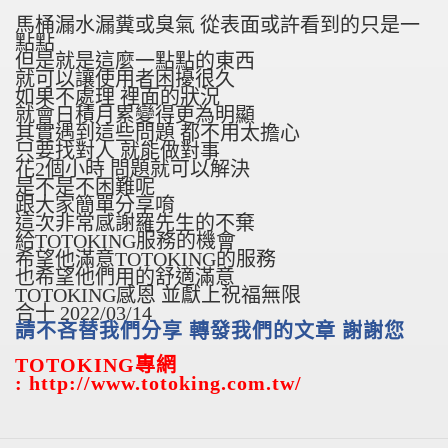
馬桶漏水漏糞或臭氣 從表面或許看到的只是一
點點
但是就是這麼一點點的東西
就可以讓使用者困擾很久
如果不處理 裡面的狀況
就會日積月累變得更為明顯
其實遇到這些問題 都不用太擔心
只要找對人 就能做對事
花2個小時 問題就可以解決
是不是不困難呢
跟大家簡單分享唷
這次非常感謝羅先生的不棄
給TOTOKING服務的機會
希望他滿意TOTOKING的服務
也希望他們用的舒適滿意
TOTOKING感恩 並獻上祝福無限
合十 2022/03/14
請不吝替我們分享 轉發我們的文章 謝謝您
TOTOKING
專網
: http://www.totoking.com.tw/