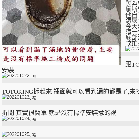
因為
廁所
他自
怎麼
今天
這一
底部
蚊拍
跟TO
安裝
TOTOKING拆起來 裡面就可以看到漏的都是了,
拆開 其實很簡單 就是沒有標準安裝惹的禍