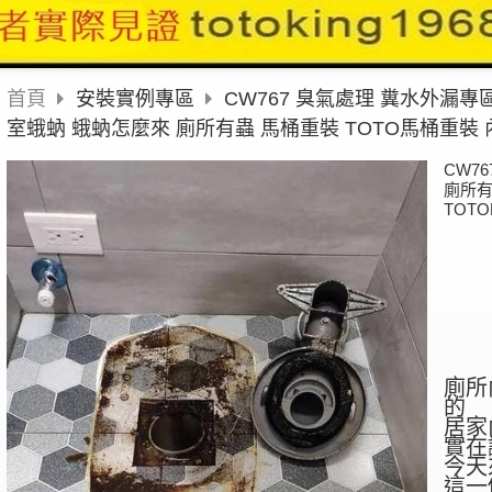
首頁
安裝實例專區
CW767 臭氣處理 糞水外漏專
室蛾蚋 蛾蚋怎麼來 廁所有蟲 馬桶重裝 TOTO馬桶重裝 內
CW7
廁所有
TOTO
廁所
的
居家
實在
今天
這一