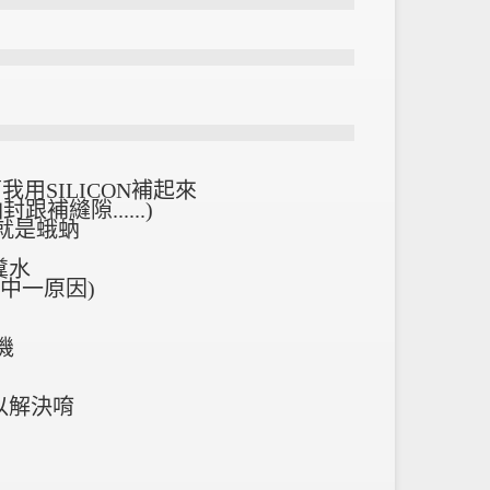
用SILICON補起來
縫隙......)
就是蛾蚋
糞水
其中一原因)
機
以解決唷