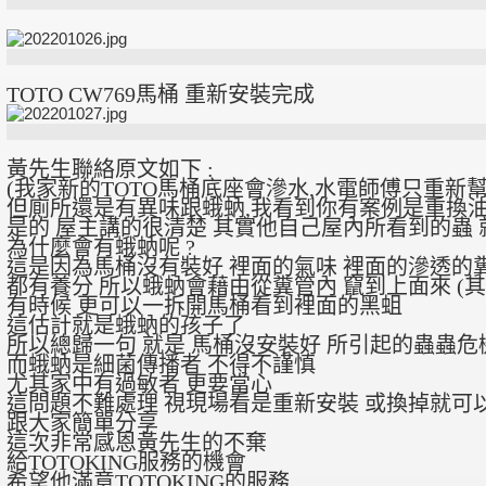
TOTO CW769馬桶 重新安裝完成
黃先生聯絡原文如下 :
(我家新的TOTO馬桶底座會滲水,水電師傅只重新幫我
但廁所還是有異味跟蛾蚋,我看到你有案例是重換油封跟補
是的 屋主講的很清楚 其實他自己屋內所看到的蟲 
為什麼會有蛾蚋呢 ?
這是因為馬桶沒有裝好 裡面的氣味 裡面的滲透的
都有養分 所以蛾蚋會藉由從糞管內
竄到上面來 (
有時候 更可以一拆開馬桶看到裡面的黑蛆
這估計就是蛾蚋的孩子了
所以總歸一句 就是 馬桶沒安裝好 所引起的蟲蟲危
而蛾蚋是細菌傳播者 不得不謹慎
尤其家中有過敏者 更要當心
這問題不難處理 視現場看是重新安裝 或換掉就可
跟大家簡單分享
這次非常感恩黃先生的不棄
給TOTOKING服務的機會
希望他滿意TOTOKING的服務