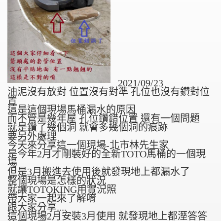
2021/09/23
油泥沒有放對 位置沒有對準 孔位也沒有鑽對位
置
這是這個現場馬桶漏水的原因
而不管是幾年屋 孔位鑽錯位置 還有一個問題
就是鑽了幾個洞 就會多幾個洞的痕跡
要另外處理
今天來分享這一個現場-北市林先生家
是今年2月才剛裝好的全新TOTO馬桶的一個現
場
但是3月搬進去使用後就發現地上都漏水了
整個現場是怎樣的狀況
就讓TOTOKING用實況照
帶大家一起來了解唷
跟大家分享....
這個現場2月安裝3月使用 就發現地上都溼答答