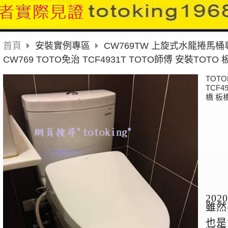
首頁
安裝實例專區
CW769TW 上旋式水龍捲馬
CW769 TOTO免治 TCF4931T TOTO師傅 安裝TOT
TOTO
TCF4
橋 板
2020
雖然
也是