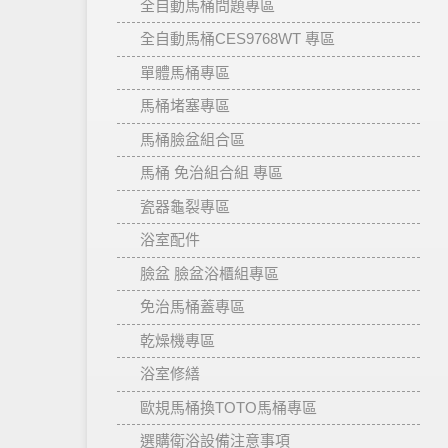
全自動馬桶問題專區
全自動馬桶CES9768WT 專區
單體馬桶專區
馬桶堵塞專區
馬桶臉盆組合區
馬桶 免治組合組 專區
瓷器龜裂專區
浴室配件
臉盆 臉盆浴櫃組專區
免治馬桶蓋專區
乾燥機專區
浴室修繕
歐規馬桶換TOTO馬桶專區
選購衛浴設備注意事項