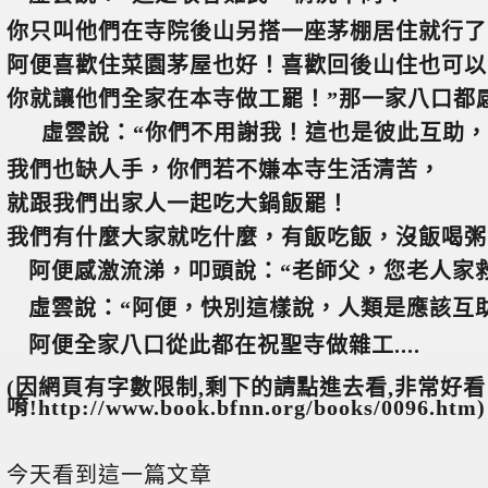
你只叫他們在寺院後山另搭一座茅棚居住就行了
阿便喜歡住菜園茅屋也好！喜歡回後山住也可以
你就讓他們全家在本寺做工罷！”那一家八口都
虛雲說：“你們不用謝我！這也是彼此互助，
我們也缺人手，你們若不嫌本寺生活清苦，
就跟我們出家人一起吃大鍋飯罷！
我們有什麼大家就吃什麼，有飯吃飯，沒飯喝粥
阿便感激流涕，叩頭說：“老師父，您老人家
虛雲說：“阿便，快別這樣說，人類是應該互
阿便全家八口從此都在祝聖寺做雜工....
(因網頁有字數限制,剩下的請點進去看,非常好看
唷!http://www.book.bfnn.org/books/0096.htm)
今天看到這一篇文章