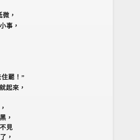
低微，
小事，
去住罷！”
就起來，
，
黑，
不見
了，