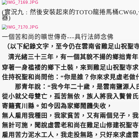
(
實況九 : 然後安裝起來的TOTO龍捲馬桶CW60
器)
一個苦和尚的曠世傳奇---具行法師念佛
（以下紀錄文字，至今仍在雲南省雞足山祝聖
清光緒三十三年，有一個其貌不揚的鄉拙青年
穿著一身褴褛的鄉下土裝，來到雞足山祝聖寺求
住持祝聖和尚問他：“你是誰？你來求見虛老做
那青年說：“我今年二十歲，是雲南鹽源人
從小就父母雙亡，孤苦無依，族人將我入贅曾氏
寄籍賓川縣。如今因為家鄉鬧饑失收，
無人雇用我種田，我家貧苦，又有兩個兒子，我
無計可施，聞說虛雲老和尚在雞足山修建祝聖寺
雇用苦力泥水工人，我走投無路，只好來求虛雲