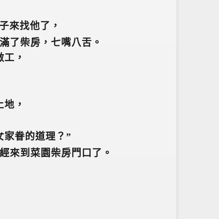
子來找他了，
滿了柴房，七嘴八舌。
做工，
土地，
女家眷的道理？”
經來到菜園柴房門口了。