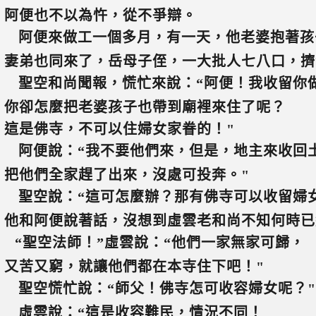
阿便也不以為忤，從不爭辯。
阿便來做工一個多月，有一天，他老婆抱著孩
妻弟也同來了，岳母子侄，一大批人七八口，擠
聖空和尚聞報，慌忙來說：“阿便！我收留你
你卻怎麼把老婆孩子也帶到廟裡來住了呢？
這是佛寺，不可以住婦女家眷的！"
阿便說：“我不要他們來，但是，地主來收回
把他們全家趕了出來，沒處可投奔。"
聖空說：“這可怎麼辦？那有佛寺可以收留婦
他和阿便說著話，沒想到虛雲老和尚不知何時已
“聖空法師！”虛雲說：“他們一家無家可歸，
又苦又窮，就讓他們都在本寺住下吧！"
聖空慌忙說：“師父！佛寺怎可收容婦女呢？"
虛雲說：“這是收容難民，情況不同！