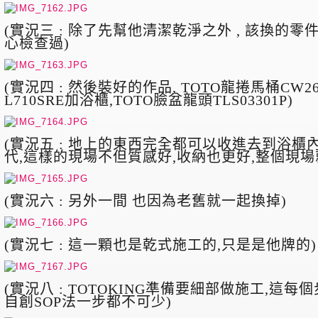
(
實況三 : 除了先幫他清潔乾淨之外 , 該換的零件
心檢查過)
(
實況四 : 然後裝好的作品, TOTO龍捲馬桶CW260,
L710SRE加浴櫃,TOTO臉盆龍頭TLS03301P)
(
實況五 : 地上的東西完全都可以收進去到浴櫃
代,這樣的現場不但質感好,收納也更好,整個現場
(
實況六 : 另外一間 也因為老舊就一起換掉)
(
實況七 : 這一顆也是乾式施工的,只是是他牌的)
(
實況八 : TOTOKING準備要細部做施工,這每個步
自創SOP法一步都不可少)