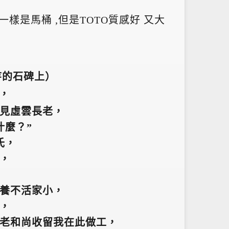
,一樣是馬桶 ,但是TOTO質感好 又大
寺的石碑上）
，
見虛雲長老，
什麼？”
氏，
，
養不活家小，
，
老和尚收留我在此做工，