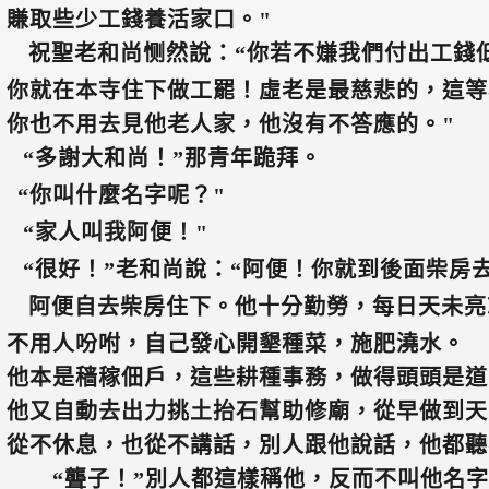
賺取些少工錢養活家口。"
祝聖老和尚恻然說：“你若不嫌我們付出工錢
你就在本寺住下做工罷！虛老是最慈悲的，這等
你也不用去見他老人家，他沒有不答應的。"
“多謝大和尚！”那青年跪拜。
“你叫什麼名字呢？"
“家人叫我阿便！"
“很好！”老和尚說：“阿便！你就到後面柴房
阿便自去柴房住下。他十分勤勞，每日天未亮
不用人吩咐，自己發心開墾種菜，施肥澆水。
他本是穑稼佃戶，這些耕種事務，做得頭頭是道
他又自動去出力挑土抬石幫助修廟，從早做到天
從不休息，也從不講話，別人跟他說話，他都聽
“聾子！”別人都這樣稱他，反而不叫他名字