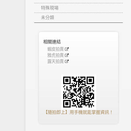
特殊現場
未分類
相關連結
蝦皮拍賣
雅虎拍賣
露天拍賣
【隨拍即上】用手機就能掌握資訊！