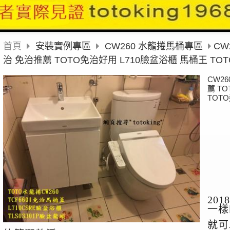
首頁
安裝實例專區
CW260 水龍捲馬桶專區
CW
治 免治推薦 TOTO免治好用 L710臉盆浴櫃 馬桶王 TO
CW26
薦 T
TOT
2018
一樣
就可