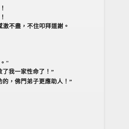
！
！
感激不盡，不住叩拜道謝。
。"
救了我一家性命了！”
助的，佛門弟子更應助人！”