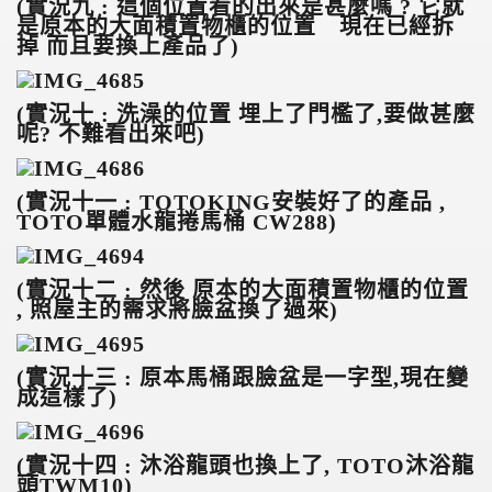
(
實況九 : 這個位置看的出來是甚麼嗎 ? 它就
是原本的大面積置物櫃的位置 現在已經拆
掉 而且要換上產品了)
(
實況十 : 洗澡的位置 埋上了門檻了,要做甚麼
呢? 不難看出來吧)
(
實況十一 : TOTOKING安裝好了的產品 ,
TOTO單體水龍捲馬桶 CW288)
(
實況十二 : 然後 原本的大面積置物櫃的位置
, 照屋主的需求將臉盆換了過來)
(
實況十三 : 原本馬桶跟臉盆是一字型,現在變
成這樣了)
(
實況十四 : 沐浴龍頭也換上了, TOTO沐浴龍
頭TWM10)