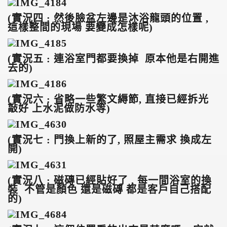
(
實況四 : 然後臉盆左邊是沐浴龍頭的位置 ,
這樣整間的現場 要變成怎樣呢)
(
實況五 : 連浴室門都要換掉 原本他是右開進
去的)
(
實況六 : 省略一些繁文縟節, 直接已經拆光
敲好 上水泥做防水等)
(
實況七 : 門換上新的了, 照屋主需求 換成左
開)
(
實況八 : 磁磚已經貼好了 , 每一間浴室的換
裝 不管是顏色 還是磁磚 都是客戶自己搭配
的)