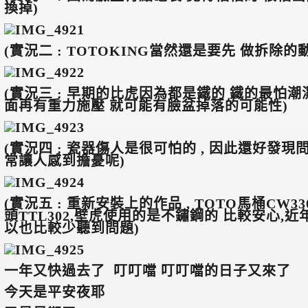
換掉)
(
實況二 : TOTOKING當然還是要先 做拆除的
(
實況三 : 早期的比虎因為都是鐵的 鐵的最怕潮濕
面再有重力施壓 就可能有臉盆掉落的可能性)
(
實況四 : 瓷器傷人是很可怕的 , 因此還好發
常讓人感到擔憂呢)
(
實況五 : 重新安裝上的作品 , TOTO馬桶CW33
頭TTL302,壁虎使用的是不鏽鋼的 比較安心,
以也比較少聽到問題)
一年又快過去了 叮叮噹 叮叮噹的日子又來了
今天是平安夜耶