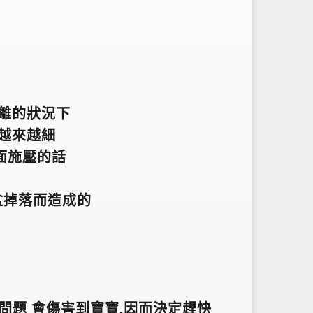
分離的狀況下
會越來越細
面施壓的話
盆掉落而造成的
出問題 會傷害到寶寶,因而決定趕快