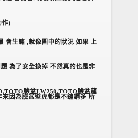
動作)
 會生鏽 ,就像圖中的狀況 如果 上
現問題 為了安全換掉 不然真的也是非
0,TOTO臉盆LW250,TOTO臉盆龍
近年來因為臉盆壁虎都是不鏽鋼多 所