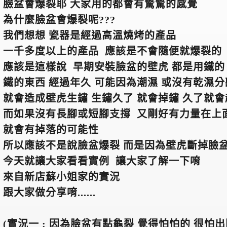
臉盆會爆裂耶 大家用的都會有驚驚的感覺
為什麼臉盆會爆裂呢???
我們想想 瓷器是經過高溫燒烤的產品
一千多度以上的產品 應該是不會隨便就爆裂的
應該是這樣說 早期安裝臉盆的壁虎 都是用鐵的
鐵的東西 經過年久 可能因為潮濕 或沒有乾濕
就會造成壁虎生鏽 生鏽久了 就會掉鏽 久了就
而如果沒有長腳或短腳支撐 又剛好有力量在上
就會有掉落的可能性
所以應該不是說臉盆爆裂 而是因為壁虎斷掉臉
今天就讓大家看看實例 讓大家了解一下唷
來自新店蘇小姐家的實況
跟大家做分享唷......
(
實況一 : 因為臉盆有點龜裂 覺得怕怕的 很怕