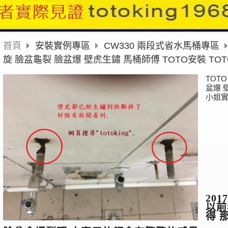
首頁
安裝實例專區
CW330 兩段式省水馬桶專區
旋 臉盆龜裂 臉盆爆 壁虎生鏽 馬桶師傅 TOTO安裝 T
TOT
盆爆 
小姐
2017
以前
得 